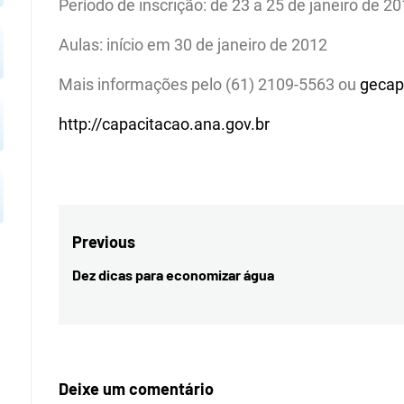
Período de inscrição: de 23 a 25 de janeiro de 2
Aulas: início em 30 de janeiro de 2012
Mais informações pelo (61) 2109-5563 ou
gecap
http://capacitacao.ana.gov.br
Navegação
Previous
de
Dez dicas para economizar água
Previous
Post
post:
Deixe um comentário