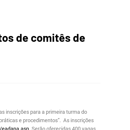
ICA DA
tos de comitês de
O
ANA DE
 as inscrições para a primeira turma do
 práticas e procedimentos”. As inscrições
r/eadana.asp
. Serão oferecidas 400 vagas,