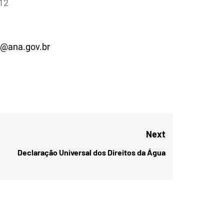
012
@ana.gov.br
Next
Declaração Universal dos Direitos da Água
Next
post: