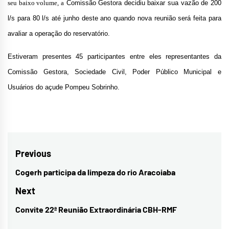
seu baixo volume, a
Comissão Gestora decidiu baixar sua vazão de 200
l/s para 80 l/s até junho deste ano quando nova reunião será feita para
avaliar a operação do reservatório.
Estiveram presentes 45 participantes entre eles representantes da
Comissão Gestora, Sociedade Civil, Poder Público Municipal e
Usuários do açude Pompeu Sobrinho.
Navegação
Previous
de
Cogerh participa da limpeza do rio Aracoiaba
Previous
Post
post:
Next
Convite 22ª Reunião Extraordinária CBH-RMF
Next
post: