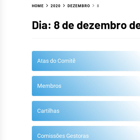
HOME
2020
DEZEMBRO
8
HID
Dia:
8 de dezembro d
Atas do Comitê
Membros
Cartilhas
METR
Comissões Gestoras