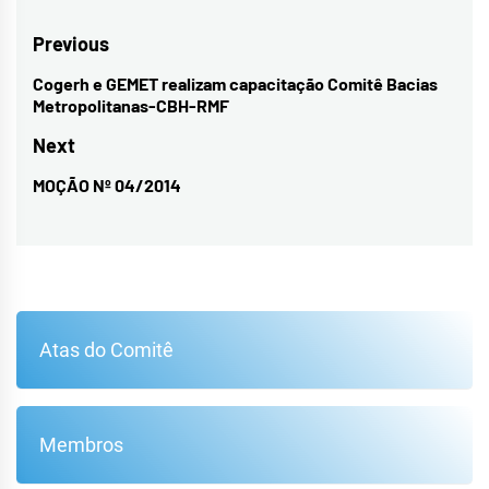
Navegação
Previous
de
Cogerh e GEMET realizam capacitação Comitê Bacias
Previous
Metropolitanas-CBH-RMF
Post
post:
Next
MOÇÃO Nº 04/2014
Next
post:
Atas do Comitê
Membros