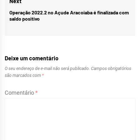
Next
Operação 2022.2 no Açude Aracoiaba é finalizada com
Next
saldo positivo
post:
Deixe um comentário
O seu endereço de e-mail não será publicado.
Campos obrigatórios
são marcados com
*
Comentário
*