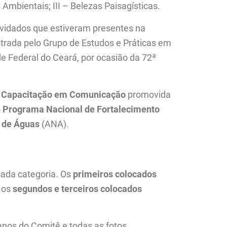
 Ambientais; III – Belezas Paisagísticas.
idados que estiveram presentes na
istrada pelo Grupo de Estudos e Práticas em
e Federal do Ceará, por ocasião da 72ª
a
Capacitação em Comunicação
promovida
o
Programa Nacional de Fortalecimento
 de Águas
(ANA).
cada categoria. Os
primeiros colocados
o os
segundos e terceiros colocados
nos do Comitê e todas as fotos