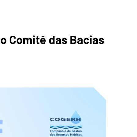
ICA DA
do Comitê das Bacias
O
ANA DE