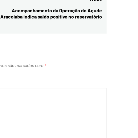
Acompanhamento da Operação do Açude
Next
Aracoiaba indica saldo positivo no reservatório
post:
rios são marcados com
*