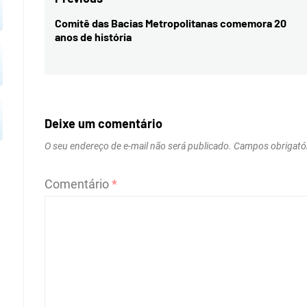
Navegação
de
Comitê das Bacias Metropolitanas comemora 20
Previous
anos de história
Post
post:
Deixe um comentário
O seu endereço de e-mail não será publicado.
Campos obrigató
Comentário
*