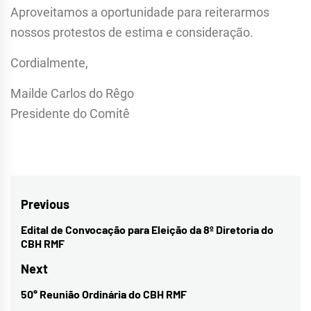
Aproveitamos a oportunidade para reiterarmos
nossos protestos de estima e consideração.
Cordialmente,
Mailde Carlos do Rêgo
Presidente do Comitê
Navegação
Previous
de
Edital de Convocação para Eleição da 8º Diretoria do
Previous
CBH RMF
Post
post:
Next
50° Reunião Ordinária do CBH RMF
Next