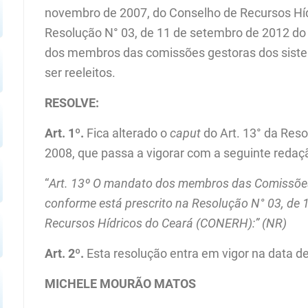
novembro de 2007, do Conselho de Recursos Hí
Resolução N° 03, de 11 de setembro de 2012 d
dos membros das comissões gestoras dos sistem
ORTAL
ser reeleitos.
RESOLVE:
Art. 1º.
Fica alterado o
caput
do Art. 13° da Re
2008, que passa a vigorar com a seguinte redaç
“
Art. 13º O mandato dos membros das Comissões 
conforme está prescrito na Resolução N
°
03, de 
Recursos Hídricos
do Ceará (CONERH):” (NR)
Art. 2º.
Esta resolução entra em vigor na data de
MICHELE MOURÃO MATOS