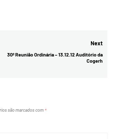
Next
30ª Reunião Ordinária – 13.12.12 Auditório da
Next
Cogerh
post:
rios são marcados com
*