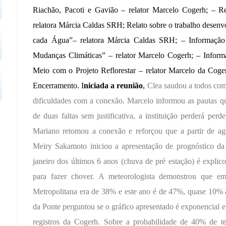
Riachão, Pacoti e Gavião – relator Marcelo
Cogerh;
– Re
relatora Márcia Caldas SRH; Relato sobre o trabalho desenv
cada Água”– relatora Márcia Caldas SRH; – Informaçã
Mudanças Climáticas” – relator Marcelo
Cogerh; – Inform
Meio com o Projeto Reflorestar – relator Marcelo da Cogerh
Encerramento. I
niciada a reunião
,
Clea saudou a todos com
dificuldades com a conexão. Marcelo informou as pautas qu
de duas faltas sem justificativa, a instituição perderá pe
Mariano retomou a conexão e reforçou que a partir de ago
Meiry Sakamoto iniciou a apresentação de prognóstico da 
janeiro dos últimos 6 anos (chuva de pré estação) é explic
para fazer chover. A meteorologista demonstrou que e
Metropolitana era de 38% e este ano é de 47%, quase 10% 
da Ponte perguntou se o gráfico apresentado é exponencial e
registros da Cogerh. Sobre a probabilidade de 40% de 