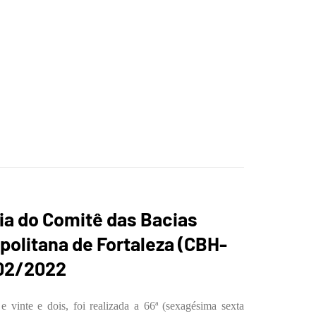
ICA DA
O
ia do Comitê das Bacias
politana de Fortaleza (CBH-
ANA DE
/02/2022
 vinte e dois, foi realizada a 66ª (sexagésima sexta