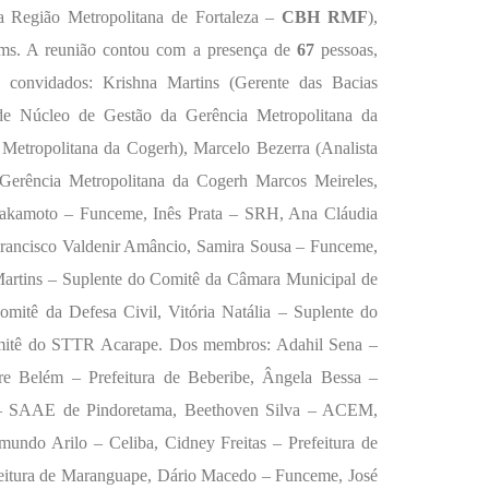
a Região Metropolitana de Fortaleza –
CBH RMF
),
ams. A reunião contou com a presença de
67
pessoas,
 convidados: Krishna Martins (Gerente das Bacias
EZA
de Núcleo de Gestão da Gerência Metropolitana da
Metropolitana da Cogerh), Marcelo Bezerra (Analista
 Gerência Metropolitana da Cogerh Marcos Meireles,
y Sakamoto – Funceme, Inês Prata – SRH,
Ana Cláudia
rancisco Valdenir Amâncio,
Samira Sousa – Funceme,
artins – Suplente do Comitê da Câmara Municipal de
itê da Defesa Civil, Vitória Natália – Suplente do
omitê do STTR Acarape.
Dos membros: Adahil Sena –
 Belém – Prefeitura de Beberibe, Ângela Bessa –
 – SAAE de Pindoretama, Beethoven Silva – ACEM,
ndo Arilo – Celiba, Cidney Freitas – Prefeitura de
feitura de Maranguape, Dário Macedo – Funceme, José