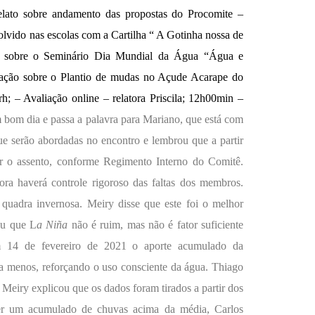
lato sobre andamento das propostas do Procomite –
olvido nas escolas com a Cartilha “ A Gotinha nossa de
o sobre o Seminário Dia Mundial da Água “Água e
ação sobre o Plantio de mudas no Açude Acarape do
; – Avaliação online – relatora Priscila;
12h00min –
 bom dia e passa a palavra para Mariano, que está com
e serão abordadas no encontro e lembrou que a partir
rder o assento, conforme Regimento Interno do Comitê.
ra haverá controle rigoroso das faltas dos membros.
quadra invernosa. Meiry disse que este foi o melhor
ou que L
a Niña
não é ruim, mas não é fator suficiente
m 14 de fevereiro de 2021 o aporte acumulado da
a menos, reforçando o uso consciente da água. Thiago
 Meiry explicou que os dados foram tirados a partir dos
ter um acumulado de chuvas acima da média, Carlos