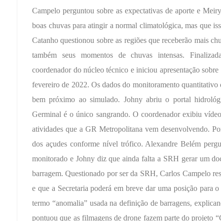
Campelo perguntou sobre as expectativas de aporte e Meiry 
boas chuvas para atingir a normal climatológica, mas que is
Catanho questionou sobre as regiões que receberão mais ch
também seus momentos de chuvas intensas. Finalizad
coordenador do núcleo técnico e iniciou apresentação sobre
fevereiro de 2022. Os dados do monitoramento quantitativo 
bem próximo ao simulado. Johny abriu o portal hidrológ
Germinal é o único sangrando. O coordenador exibiu vídeo
atividades que a GR Metropolitana vem desenvolvendo. Por
dos açudes conforme nível trófico. Alexandre Belém perg
monitorado e Johny diz que ainda falta a SRH gerar um doc
barragem. Questionado por ser da SRH, Carlos Campelo re
e que a Secretaria poderá em breve dar uma posição para 
termo “anomalia” usada na definição de barragens, explican
pontuou que as filmagens de drone fazem parte do projeto “