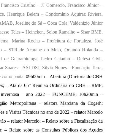
rancisco Cristino – JJ Comercio, Francisco Júnior –
e, Henrique Belem – Condomínio Aquiraz Riviera,
 AMAB, Joseline de Sá – Coca Cola, Valdenizio Júnior
Laesse Teles – Heineken, Solon Ramalho – Sisar BME,
a, Marina Rocha – Prefeitura de Fortaleza, José
ho – STR de Acarape do Meio, Orlando Holanda –
pal de Guaramiranga, Pedro Catanho – Defesa Civil,
ar Soares – ASLDSJ, Sílvio Nunes – Fundação Terra,
e como pauta:
09h00min – Abertura (Diretoria do CBH
zes; – Ata da 65° Reunião Ordinária do CBH – RMF;
a invernosa – ano 2022 – FUNCEME; 10h20min –
ião Metropolitana – relatora Marciana da Cogerh;
es e Visitas Técnicas no ano de 2022 – relator Marcelo
o – relator Marcelo; – Relato sobre a Fiscalização da
; – Relato sobre as Consultas Públicas dos Açudes