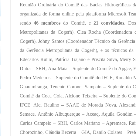
Reunião Ordinária do Comitê das Bacias Hidrográficas d
organizada de forma online pela plataforma Microsoft Te
sendo
46 membros
do Comitê, e
21 convidados
. Dos
ORTAL
Metropolitanas da Cogerh), Clea Rocha (Coordenadora 
Cogerh), Johny Santos (Coordenador Técnico da Gerência 
da Gerência Metropolitana da Cogerh), e os técnicos da
Edecarlos Rulim, Patrícia Trajano e Priscila Silva, Meir
Dutra – SRH, Ana Maia – Suplente do Comitê da Apgce, F
Pedro Medeiros – Suplente do Comitê do IFCE, Ronaldo M
Guaramiranga, Tenente Coronel Sampaio – Suplente do Com
Comitê da Coca Cola, Alcione Teixeira – Suplente do C
IFCE,
Alci Raulino – SAAE de Morada Nova, Alexandre
Semace, Antônio Albuquerque – Aceaq, Aquila Gondim
Carlos Campelo – SRH, Carlos Mariano – Apremace, Raimu
Chorozinho, Cláudia Bezerra – GIA, Danilo Colares – Pre