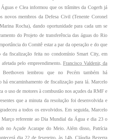
Águas e Clea informou que os trâmites da Cogerh já
os novos membros da Defesa Civil (Tenente Coronel
(Marina Rocha), dando oportunidade para cada um se
ramento do Projeto de transferência das águas do Rio
mportância do Comitê estar a par da operação e do que
 da fiscalização feita no condomínio Smart City, em
o afetada pelo empreendimento.
Francisco Valdenir, da
al. Beethoven lembrou que no Pecém também há
 há encaminhamento de fiscalização para lá. Marcelo
riza o uso de motores à combustão nos açudes da RMF e
sentes que a minuta da resolução foi desenvolvida e
agradeceu a todos os envolvidos. Em seguida, Marcelo
e Março referente ao Dia Mundial da Água e dia 23 o
ab no Açude Acarape do Meio. Além disso, Patrícia
tecerá dia 22 de fevereiro, às 14h. Cláudia Bezerra