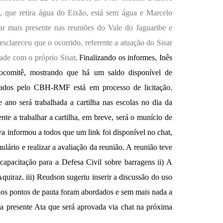
 que retira água do Eixão, está sem água e Marcelo
r mais presente nas reuniões do Vale do Jaguaribe e
clareceu que o ocorrido, referente a atuação do Sisar
ade com o próprio Sisar
. Finalizando os informes, Inês
Procomitê, mostrando que há um saldo disponível de
tados pelo CBH-RMF está em processo de licitação.
 ano será trabalhada a cartilha nas escolas no dia da
nte a trabalhar a cartilha, em breve, será o munício de
va informou a todos que um link foi disponível no chat,
lário e realizar a avaliação da reunião. A reunião teve
capacitação para a Defesa Civil sobre barragens ii) A
uiraz. iii) Reudson sugeriu inserir a discussão do uso
s pontos de pauta foram abordados e s
em mais nada a
 a presente Ata que será aprovada via chat na próxima