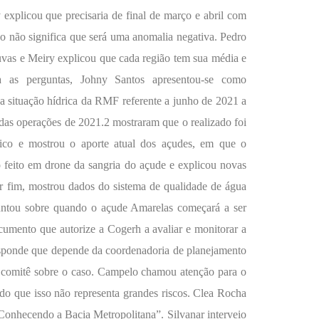
explicou que precisaria de final de março e abril com
so não significa que será uma anomalia negativa. Pedro
uvas e Meiry explicou que cada região tem sua média e
a as perguntas, Johny Santos apresentou-se como
 a situação hídrica da RMF referente a junho de 2021 a
das operações de 2021.2 mostraram que o realizado foi
ico e mostrou o aporte atual dos açudes, em que o
 feito em drone da sangria do açude e explicou novas
 fim, mostrou dados do sistema de qualidade de água
untou sobre quando o açude Amarelas começará a ser
umento que autorize a Cogerh a avaliar e monitorar a
sponde que depende da coordenadoria de planejamento
o comitê sobre o caso. Campelo chamou atenção para o
do que isso não representa grandes riscos. Clea Rocha
Conhecendo a Bacia Metropolitana”. Silvanar interveio