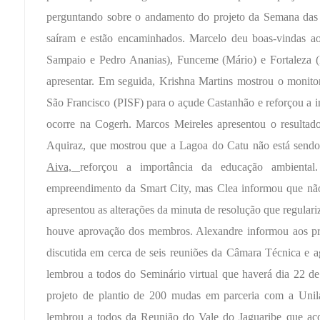
perguntando sobre o andamento do projeto da Semana das 
saíram e estão encaminhados. Marcelo deu boas-vindas a
Sampaio e Pedro Ananias), Funceme (Mário) e Fortaleza 
apresentar. Em seguida, Krishna Martins mostrou o monito
São Francisco (PISF) para o açude Castanhão e reforçou a i
ocorre na Cogerh. Marcos Meireles apresentou o resultado
Aquiraz, que mostrou que a Lagoa do Catu não está send
Aiva,
reforçou a importância da educação ambient
empreendimento da Smart City, mas Clea informou que não
apresentou as alterações da minuta de resolução que regula
houve aprovação dos membros. Alexandre informou aos pre
discutida em cerca de seis reuniões da Câmara Técnica e 
lembrou a todos do Seminário virtual que haverá dia 22 d
projeto de plantio de 200 mudas em parceria com a Unil
lembrou a todos da Reunião do Vale do Jaguaribe que acon