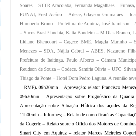
Soares – STTR Aracoiaba, Fernanda Magalhaes – Funasa, F
FUNAI, Fred Acário – Adece, Glayson Guimarães – Idac
Humberto Bruno – Prefeitura de Aquiraz, José Iramilson –
– Sucos Brasil/Jandaia, Katia Bandeira – M Dias Branco, 
Lidiane Bitencourt – Cagece BME, Magda Marinho – Sem
Menezes – SDA, Nájila Cabral – ABES, Nazareno Fil
Prefeitura de Itaitinga, Paulo Alberto – Câmara Munici
Reudson de Souza – Codece, Samíria Olivia – UFC, Silvan
Thiago da Ponte – Hotel Dom Pedro Laguna
.
A reunião tev
– RMF).
09h20min – Aprovação: relator Francisco Mene
09h30min – Apresentação sobre
Prognóstico da Quadr
Apresentação sobre Situação Hídrica dos açudes da Reg
11h00min – Informes; – Relato de como ficará as Capacitaçõ
da Cogerh;
– Relato sobre o Oficio dos Motores de Combustã
Smart City em Aquiraz – relator Marcos Meireles Cogerh