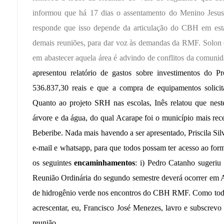
informou que há 17 dias o assentamento do Menino Jesus,
responde que isso depende da articulação do CBH em esta
demais reuniões, para dar voz às demandas da RMF. Solon es
em abastecer aquela área é advindo de conflitos da comunid
apresentou relatório de gastos sobre investimentos do 
536.837,30 reais e que a compra de equipamentos solici
Quanto ao projeto SRH nas escolas, Inês relatou que neste
árvore e da água, do qual Acarape foi o município mais rece
Beberibe. Nada mais havendo a ser apresentado, Priscila Sil
e-mail e whatsapp, para que todos possam ter acesso ao formu
os seguintes
encaminhamentos
: i) Pedro Catanho sugeriu 
Reunião Ordinária do segundo semestre deverá ocorrer em Aq
de hidrogênio verde nos encontros do CBH RMF. Como todo
acrescentar, eu, Francisco José Menezes, lavro e subscrevo
reunião.