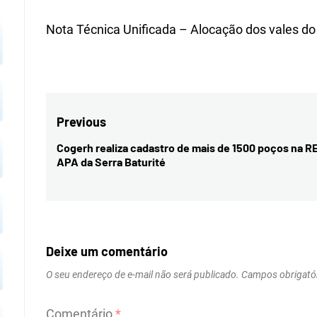
Nota Técnica Unificada – Alocação dos vales d
Navegação
Previous
de
Cogerh realiza cadastro de mais de 1500 poços na
RE
Previous
APA da Serra Baturité
Post
post:
Deixe um comentário
O seu endereço de e-mail não será publicado.
Campos obrigató
Comentário
*