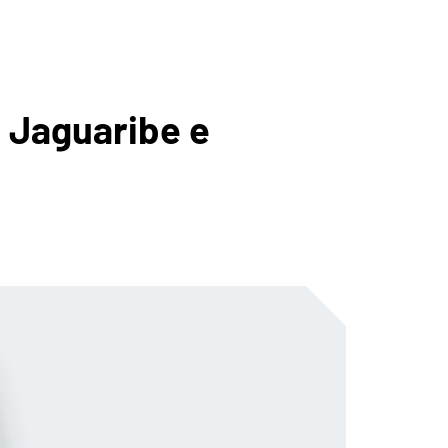
ICA DA
o Jaguaribe e
O
ANA DE